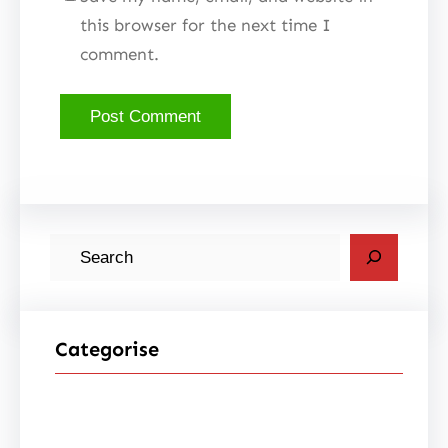
this browser for the next time I
comment.
S
e
a
r
Categorise
c
h