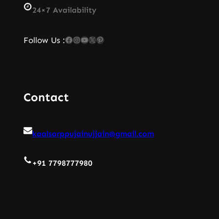
24×7 Availability
Facebook
Instagram
YouTube
X
Pinterest
Follow Us :
Contact
kaalsarppujainujjain@gmail.com
+91 7798777980