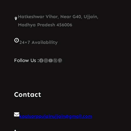
Hatkeshwar Vihar, Near G40, Ujjain,
Madhya Pradesh 456006
24×7 Availability
Facebook
Instagram
YouTube
X
Pinterest
Follow Us :
Contact
kaalsarppujainujjain@gmail.com